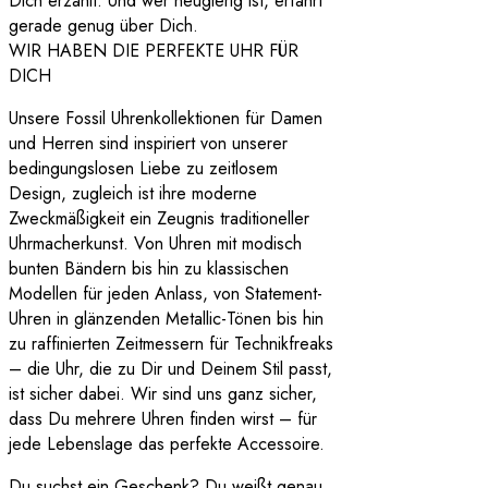
Dich erzählt. Und wer neugierig ist, erfährt
gerade genug über Dich.
WIR HABEN DIE PERFEKTE UHR FÜR
DICH
Unsere Fossil Uhrenkollektionen für Damen
und Herren sind inspiriert von unserer
bedingungslosen Liebe zu zeitlosem
Design, zugleich ist ihre moderne
Zweckmäßigkeit ein Zeugnis traditioneller
Uhrmacherkunst. Von Uhren mit modisch
bunten Bändern bis hin zu klassischen
Modellen für jeden Anlass, von Statement-
Uhren in glänzenden Metallic-Tönen bis hin
zu raffinierten Zeitmessern für Technikfreaks
– die Uhr, die zu Dir und Deinem Stil passt,
ist sicher dabei. Wir sind uns ganz sicher,
dass Du mehrere Uhren finden wirst – für
jede Lebenslage das perfekte Accessoire.
Du suchst ein Geschenk? Du weißt genau,