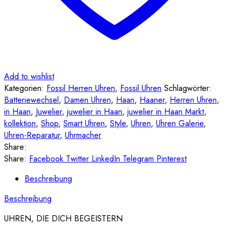
Add to wishlist
Kategorien:
Fossil Herren Uhren
,
Fossil Uhren
Schlagwörter:
Batteriewechsel
,
Damen Uhren
,
Haan
,
Haaner
,
Herren Uhren
,
in Haan
,
Juwelier
,
juwelier in Haan
,
juwelier in Haan Markt
,
kollektion
,
Shop
,
Smart Uhren
,
Style
,
Uhren
,
Uhren Galerie
,
Uhren-Reparatur
,
Uhrmacher
Share:
Share:
Facebook
Twitter
LinkedIn
Telegram
Pinterest
Beschreibung
Beschreibung
UHREN, DIE DICH BEGEISTERN