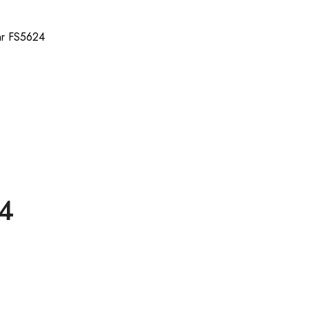
hr FS5624
24