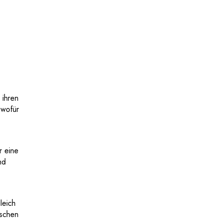
 ihren
 wofür
r eine
nd
leich
ischen