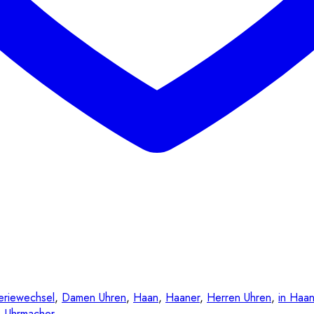
eriewechsel
,
Damen Uhren
,
Haan
,
Haaner
,
Herren Uhren
,
in Haa
,
Uhrmacher