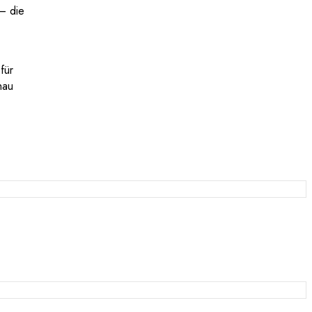
 – die
für
hau