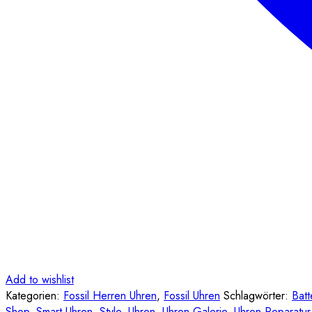
Add to wishlist
Kategorien:
Fossil Herren Uhren
,
Fossil Uhren
Schlagwörter:
Batt
Shop
,
Smart Uhren
,
Style
,
Uhren
,
Uhren Galerie
,
Uhren-Reparatur