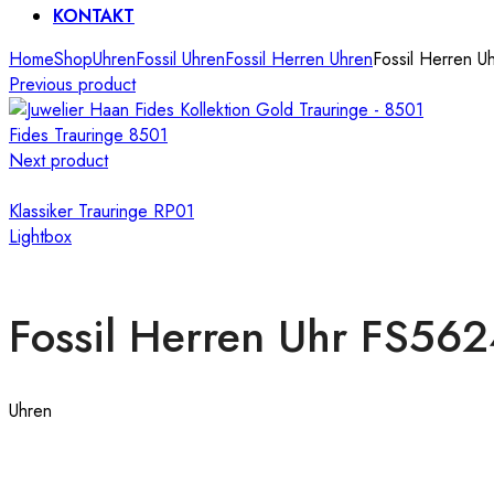
KONTAKT
Home
Shop
Uhren
Fossil Uhren
Fossil Herren Uhren
Fossil Herren U
Previous product
Fides Trauringe 8501
Next product
Klassiker Trauringe RP01
Lightbox
Fossil Herren Uhr FS56
Uhren