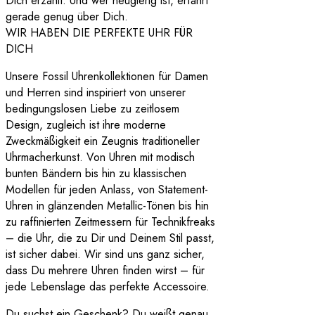
Dich erzählt. Und wer neugierig ist, erfährt
gerade genug über Dich.
WIR HABEN DIE PERFEKTE UHR FÜR
DICH
Unsere Fossil Uhrenkollektionen für Damen
und Herren sind inspiriert von unserer
bedingungslosen Liebe zu zeitlosem
Design, zugleich ist ihre moderne
Zweckmäßigkeit ein Zeugnis traditioneller
Uhrmacherkunst. Von Uhren mit modisch
bunten Bändern bis hin zu klassischen
Modellen für jeden Anlass, von Statement-
Uhren in glänzenden Metallic-Tönen bis hin
zu raffinierten Zeitmessern für Technikfreaks
– die Uhr, die zu Dir und Deinem Stil passt,
ist sicher dabei. Wir sind uns ganz sicher,
dass Du mehrere Uhren finden wirst – für
jede Lebenslage das perfekte Accessoire.
Du suchst ein Geschenk? Du weißt genau,