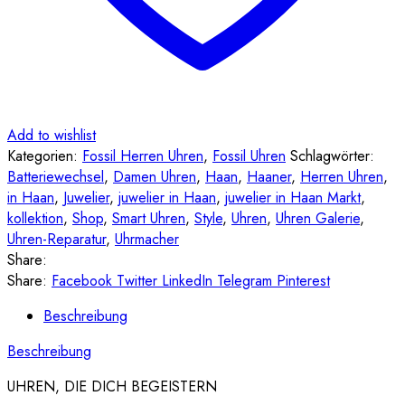
Add to wishlist
Kategorien:
Fossil Herren Uhren
,
Fossil Uhren
Schlagwörter:
Batteriewechsel
,
Damen Uhren
,
Haan
,
Haaner
,
Herren Uhren
,
in Haan
,
Juwelier
,
juwelier in Haan
,
juwelier in Haan Markt
,
kollektion
,
Shop
,
Smart Uhren
,
Style
,
Uhren
,
Uhren Galerie
,
Uhren-Reparatur
,
Uhrmacher
Share:
Share:
Facebook
Twitter
LinkedIn
Telegram
Pinterest
Beschreibung
Beschreibung
UHREN, DIE DICH BEGEISTERN