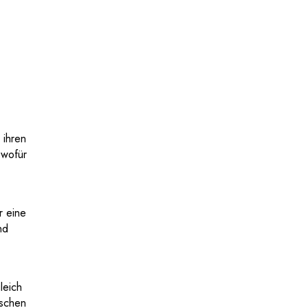
 ihren
 wofür
r eine
nd
leich
ischen