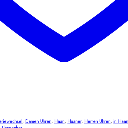
eriewechsel
,
Damen Uhren
,
Haan
,
Haaner
,
Herren Uhren
,
in Haa
,
Uhrmacher