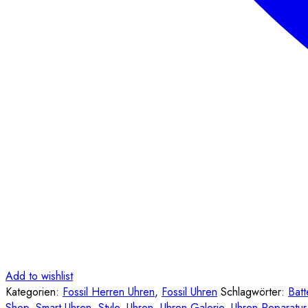
Add to wishlist
Kategorien:
Fossil Herren Uhren
,
Fossil Uhren
Schlagwörter:
Batt
Shop
,
Smart Uhren
,
Style
,
Uhren
,
Uhren Galerie
,
Uhren-Reparatur