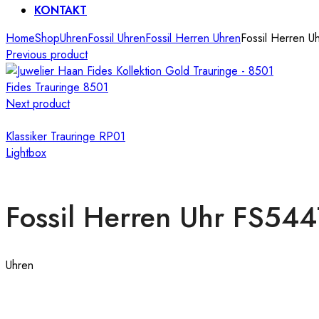
KONTAKT
Home
Shop
Uhren
Fossil Uhren
Fossil Herren Uhren
Fossil Herren U
Previous product
Fides Trauringe 8501
Next product
Klassiker Trauringe RP01
Lightbox
Fossil Herren Uhr FS544
Uhren