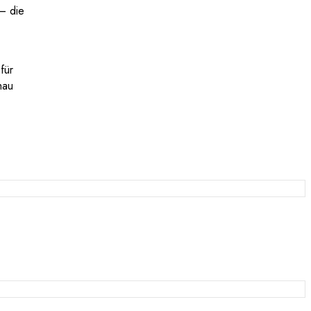
 – die
für
hau