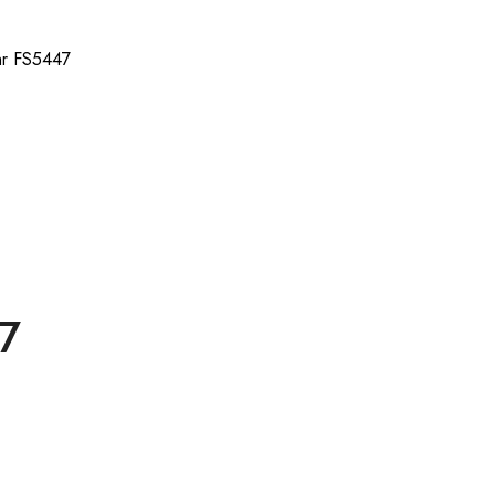
hr FS5447
7