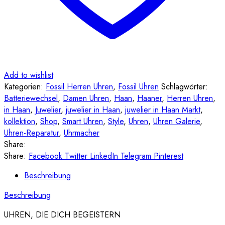
Add to wishlist
Kategorien:
Fossil Herren Uhren
,
Fossil Uhren
Schlagwörter:
Batteriewechsel
,
Damen Uhren
,
Haan
,
Haaner
,
Herren Uhren
,
in Haan
,
Juwelier
,
juwelier in Haan
,
juwelier in Haan Markt
,
kollektion
,
Shop
,
Smart Uhren
,
Style
,
Uhren
,
Uhren Galerie
,
Uhren-Reparatur
,
Uhrmacher
Share:
Share:
Facebook
Twitter
LinkedIn
Telegram
Pinterest
Beschreibung
Beschreibung
UHREN, DIE DICH BEGEISTERN