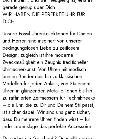
Dich erzählt. Und wer neugierig ist, erfährt
gerade genug über Dich.
WIR HABEN DIE PERFEKTE UHR FÜR
DICH
Unsere Fossil Uhrenkollektionen für Damen
und Herren sind inspiriert von unserer
bedingungslosen Liebe zu zeitlosem
Design, zugleich ist ihre moderne
Zweckmäßigkeit ein Zeugnis traditioneller
Uhrmacherkunst. Von Uhren mit modisch
bunten Bändern bis hin zu klassischen
Modellen für jeden Anlass, von Statement-
Uhren in glänzenden Metallic-Tönen bis hin
zu raffinierten Zeitmessern für Technikfreaks
– die Uhr, die zu Dir und Deinem Stil passt,
ist sicher dabei. Wir sind uns ganz sicher,
dass Du mehrere Uhren finden wirst – für
jede Lebenslage das perfekte Accessoire.
Du suchst ein Geschenk? Du weißt genau,