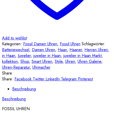
Add to wishlist
Kategorien:
Fossil Damen Uhren
,
Fossil Uhren
Schlagwörter:
Batteriewechsel
,
Damen Uhren
,
Haan
,
Haaner
,
Herren Uhren
,
in Haan
,
Juwelier
,
juwelier in Haan
,
juwelier in Haan Markt
,
kollektion
,
Shop
,
Smart Uhren
,
Style
,
Uhren
,
Uhren Galerie
,
Uhren-Reparatur
,
Uhrmacher
Share:
Share:
Facebook
Twitter
LinkedIn
Telegram
Pinterest
Beschreibung
Beschreibung
FOSSIL UHREN