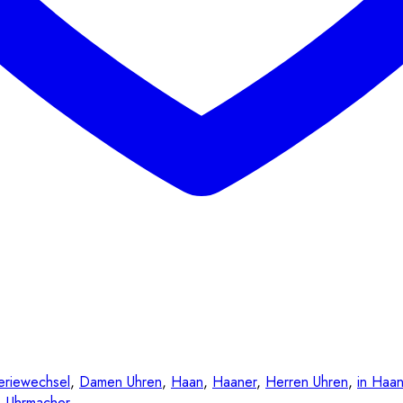
eriewechsel
,
Damen Uhren
,
Haan
,
Haaner
,
Herren Uhren
,
in Haa
,
Uhrmacher