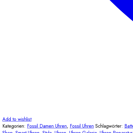
Add to wishlist
Kategorien:
Fossil Damen Uhren
,
Fossil Uhren
Schlagwörter:
Batt
Shop
,
Smart Uhren
,
Style
,
Uhren
,
Uhren Galerie
,
Uhren-Reparatur