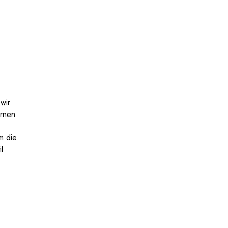
wir
ernen
m die
l