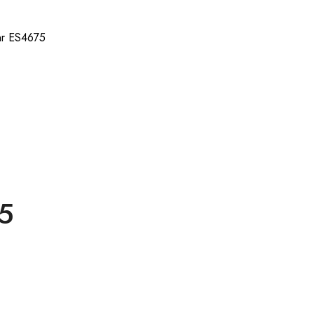
hr ES4675
5