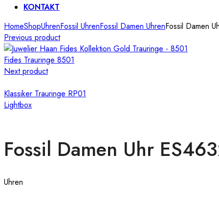
KONTAKT
Home
Shop
Uhren
Fossil Uhren
Fossil Damen Uhren
Fossil Damen U
Previous product
Fides Trauringe 8501
Next product
Klassiker Trauringe RP01
Lightbox
Fossil Damen Uhr ES46
Uhren