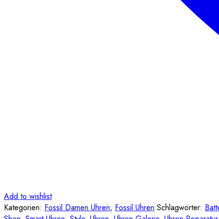
Add to wishlist
Kategorien:
Fossil Damen Uhren
,
Fossil Uhren
Schlagwörter:
Batt
Shop
,
Smart Uhren
,
Style
,
Uhren
,
Uhren Galerie
,
Uhren-Reparatur