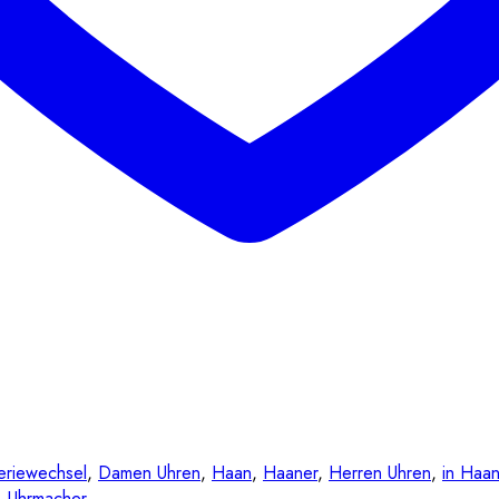
eriewechsel
,
Damen Uhren
,
Haan
,
Haaner
,
Herren Uhren
,
in Haa
,
Uhrmacher