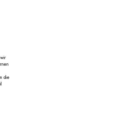
wir
ernen
m die
l