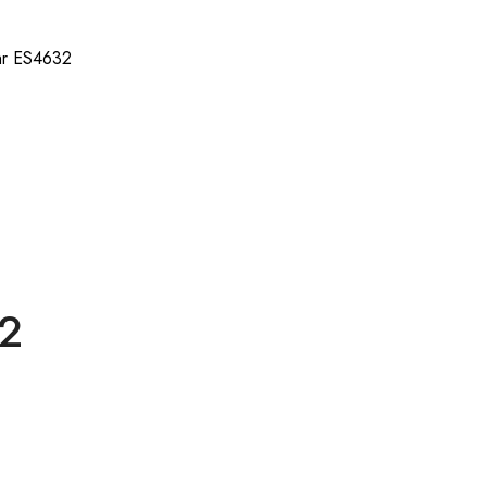
hr ES4632
32