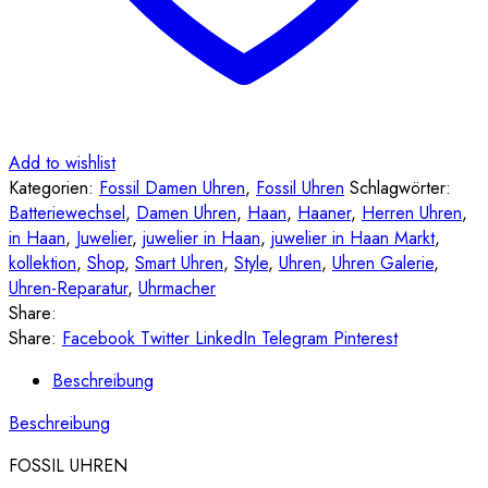
Add to wishlist
Kategorien:
Fossil Damen Uhren
,
Fossil Uhren
Schlagwörter:
Batteriewechsel
,
Damen Uhren
,
Haan
,
Haaner
,
Herren Uhren
,
in Haan
,
Juwelier
,
juwelier in Haan
,
juwelier in Haan Markt
,
kollektion
,
Shop
,
Smart Uhren
,
Style
,
Uhren
,
Uhren Galerie
,
Uhren-Reparatur
,
Uhrmacher
Share:
Share:
Facebook
Twitter
LinkedIn
Telegram
Pinterest
Beschreibung
Beschreibung
FOSSIL UHREN