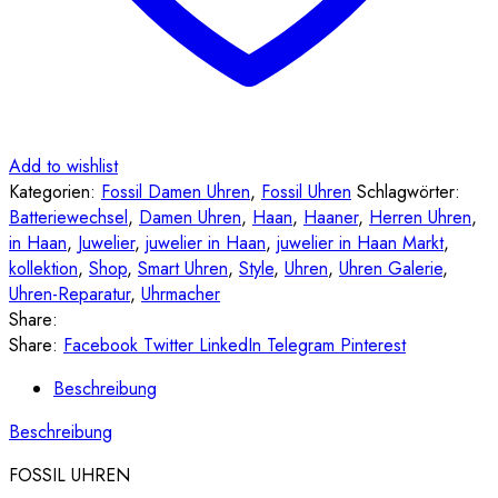
Add to wishlist
Kategorien:
Fossil Damen Uhren
,
Fossil Uhren
Schlagwörter:
Batteriewechsel
,
Damen Uhren
,
Haan
,
Haaner
,
Herren Uhren
,
in Haan
,
Juwelier
,
juwelier in Haan
,
juwelier in Haan Markt
,
kollektion
,
Shop
,
Smart Uhren
,
Style
,
Uhren
,
Uhren Galerie
,
Uhren-Reparatur
,
Uhrmacher
Share:
Share:
Facebook
Twitter
LinkedIn
Telegram
Pinterest
Beschreibung
Beschreibung
FOSSIL UHREN