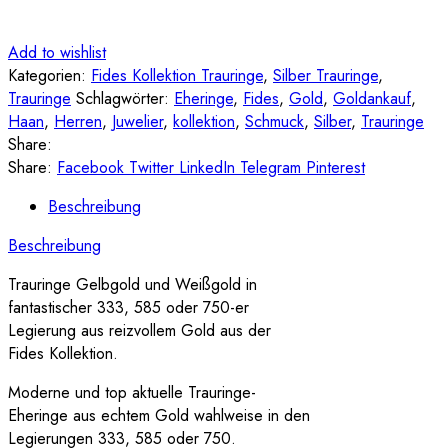
Add to wishlist
Kategorien:
Fides Kollektion Trauringe
,
Silber Trauringe
,
Trauringe
Schlagwörter:
Eheringe
,
Fides
,
Gold
,
Goldankauf
,
Haan
,
Herren
,
Juwelier
,
kollektion
,
Schmuck
,
Silber
,
Trauringe
Share:
Share:
Facebook
Twitter
LinkedIn
Telegram
Pinterest
Beschreibung
Beschreibung
Trauringe Gelbgold und Weißgold in
fantastischer 333, 585 oder 750-er
Legierung aus reizvollem Gold aus der
Fides Kollektion.
Moderne und top aktuelle Trauringe-
Eheringe aus echtem Gold wahlweise in den
Legierungen 333, 585 oder 750.