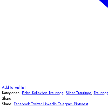
Add to wishlist
Kategorien:
Fides Kollektion Trauringe
,
Silber Trauringe
,
Trauring
Share:
Share:
Facebook
Twitter
LinkedIn
Telegram
Pinterest