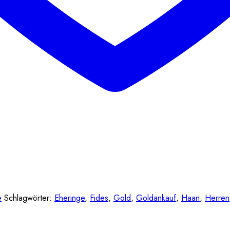
e
Schlagwörter:
Eheringe
,
Fides
,
Gold
,
Goldankauf
,
Haan
,
Herren