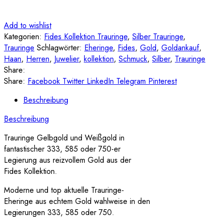
Add to wishlist
Kategorien:
Fides Kollektion Trauringe
,
Silber Trauringe
,
Trauringe
Schlagwörter:
Eheringe
,
Fides
,
Gold
,
Goldankauf
,
Haan
,
Herren
,
Juwelier
,
kollektion
,
Schmuck
,
Silber
,
Trauringe
Share:
Share:
Facebook
Twitter
LinkedIn
Telegram
Pinterest
Beschreibung
Beschreibung
Trauringe Gelbgold und Weißgold in
fantastischer 333, 585 oder 750-er
Legierung aus reizvollem Gold aus der
Fides Kollektion.
Moderne und top aktuelle Trauringe-
Eheringe aus echtem Gold wahlweise in den
Legierungen 333, 585 oder 750.