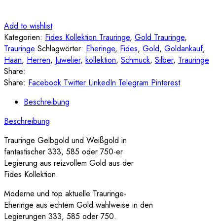
Add to wishlist
Kategorien:
Fides Kollektion Trauringe
,
Gold Trauringe
,
Trauringe
Schlagwörter:
Eheringe
,
Fides
,
Gold
,
Goldankauf
,
Haan
,
Herren
,
Juwelier
,
kollektion
,
Schmuck
,
Silber
,
Trauringe
Share:
Share:
Facebook
Twitter
LinkedIn
Telegram
Pinterest
Beschreibung
Beschreibung
Trauringe Gelbgold und Weißgold in
fantastischer 333, 585 oder 750-er
Legierung aus reizvollem Gold aus der
Fides Kollektion.
Moderne und top aktuelle Trauringe-
Eheringe aus echtem Gold wahlweise in den
Legierungen 333, 585 oder 750.