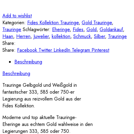
Add to wishlist
Kategorien:
Fides Kollektion Trauringe
,
Gold Trauringe
,
Trauringe
Schlagwörter:
Eheringe
,
Fides
,
Gold
,
Goldankauf
,
Haan
,
Herren
,
Juwelier
,
kollektion
,
Schmuck
,
Silber
,
Trauringe
Share:
Share:
Facebook
Twitter
LinkedIn
Telegram
Pinterest
Beschreibung
Beschreibung
Trauringe Gelbgold und Weißgold in
fantastischer 333, 585 oder 750-er
Legierung aus reizvollem Gold aus der
Fides Kollektion.
Moderne und top aktuelle Trauringe-
Eheringe aus echtem Gold wahlweise in den
Legierungen 333, 585 oder 750.