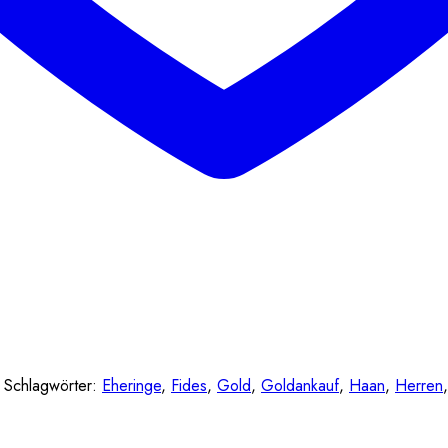
Schlagwörter:
Eheringe
,
Fides
,
Gold
,
Goldankauf
,
Haan
,
Herren