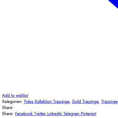
Add to wishlist
Kategorien:
Fides Kollektion Trauringe
,
Gold Trauringe
,
Trauringe
Share:
Share:
Facebook
Twitter
LinkedIn
Telegram
Pinterest