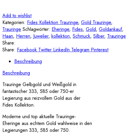
Add to wishlist
Kategorien:
Fides Kollektion Trauringe
,
Gold Trauringe
,
Trauringe
Schlagwörter:
Eheringe
,
Fides
,
Gold
,
Goldankauf
,
Haan
,
Herren
,
Juwelier
,
kollektion
,
Schmuck
,
Silber
,
Trauringe
Share:
Share:
Facebook
Twitter
LinkedIn
Telegram
Pinterest
Beschreibung
Beschreibung
Trauringe Gelbgold und Weißgold in
fantastischer 333, 585 oder 750-er
Legierung aus reizvollem Gold aus der
Fides Kollektion.
Moderne und top aktuelle Trauringe-
Eheringe aus echtem Gold wahlweise in den
Legierungen 333, 585 oder 750.