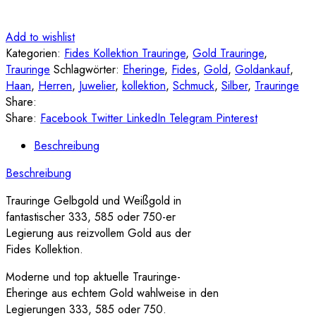
Add to wishlist
Kategorien:
Fides Kollektion Trauringe
,
Gold Trauringe
,
Trauringe
Schlagwörter:
Eheringe
,
Fides
,
Gold
,
Goldankauf
,
Haan
,
Herren
,
Juwelier
,
kollektion
,
Schmuck
,
Silber
,
Trauringe
Share:
Share:
Facebook
Twitter
LinkedIn
Telegram
Pinterest
Beschreibung
Beschreibung
Trauringe Gelbgold und Weißgold in
fantastischer 333, 585 oder 750-er
Legierung aus reizvollem Gold aus der
Fides Kollektion.
Moderne und top aktuelle Trauringe-
Eheringe aus echtem Gold wahlweise in den
Legierungen 333, 585 oder 750.