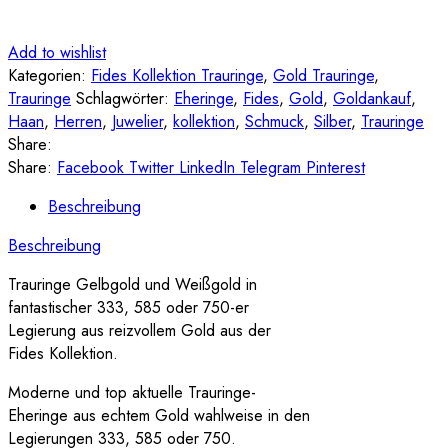
Add to wishlist
Kategorien:
Fides Kollektion Trauringe
,
Gold Trauringe
,
Trauringe
Schlagwörter:
Eheringe
,
Fides
,
Gold
,
Goldankauf
,
Haan
,
Herren
,
Juwelier
,
kollektion
,
Schmuck
,
Silber
,
Trauringe
Share:
Share:
Facebook
Twitter
LinkedIn
Telegram
Pinterest
Beschreibung
Beschreibung
Trauringe Gelbgold und Weißgold in
fantastischer 333, 585 oder 750-er
Legierung aus reizvollem Gold aus der
Fides Kollektion.
Moderne und top aktuelle Trauringe-
Eheringe aus echtem Gold wahlweise in den
Legierungen 333, 585 oder 750.