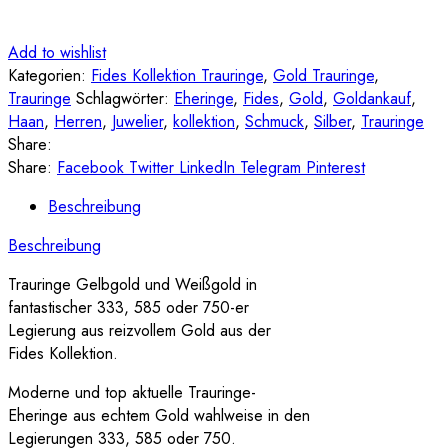
Add to wishlist
Kategorien:
Fides Kollektion Trauringe
,
Gold Trauringe
,
Trauringe
Schlagwörter:
Eheringe
,
Fides
,
Gold
,
Goldankauf
,
Haan
,
Herren
,
Juwelier
,
kollektion
,
Schmuck
,
Silber
,
Trauringe
Share:
Share:
Facebook
Twitter
LinkedIn
Telegram
Pinterest
Beschreibung
Beschreibung
Trauringe Gelbgold und Weißgold in
fantastischer 333, 585 oder 750-er
Legierung aus reizvollem Gold aus der
Fides Kollektion.
Moderne und top aktuelle Trauringe-
Eheringe aus echtem Gold wahlweise in den
Legierungen 333, 585 oder 750.