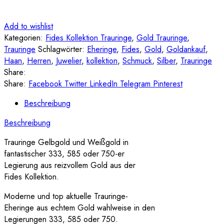
Add to wishlist
Kategorien:
Fides Kollektion Trauringe
,
Gold Trauringe
,
Trauringe
Schlagwörter:
Eheringe
,
Fides
,
Gold
,
Goldankauf
,
Haan
,
Herren
,
Juwelier
,
kollektion
,
Schmuck
,
Silber
,
Trauringe
Share:
Share:
Facebook
Twitter
LinkedIn
Telegram
Pinterest
Beschreibung
Beschreibung
Trauringe Gelbgold und Weißgold in
fantastischer 333, 585 oder 750-er
Legierung aus reizvollem Gold aus der
Fides Kollektion.
Moderne und top aktuelle Trauringe-
Eheringe aus echtem Gold wahlweise in den
Legierungen 333, 585 oder 750.