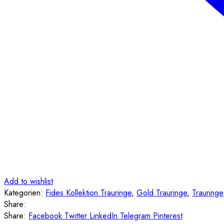
Add to wishlist
Kategorien:
Fides Kollektion Trauringe
,
Gold Trauringe
,
Trauringe
Share:
Share:
Facebook
Twitter
LinkedIn
Telegram
Pinterest