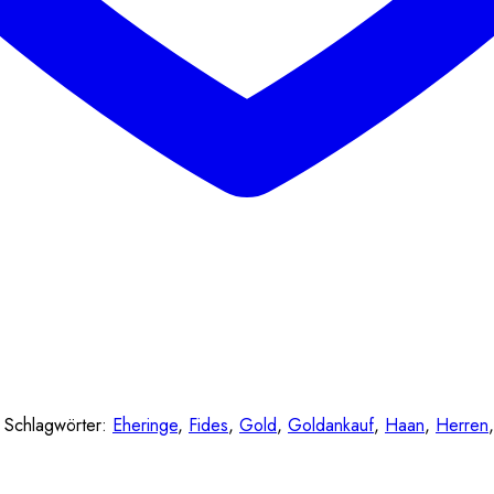
Schlagwörter:
Eheringe
,
Fides
,
Gold
,
Goldankauf
,
Haan
,
Herren