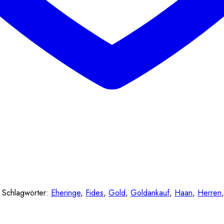
Schlagwörter:
Eheringe
,
Fides
,
Gold
,
Goldankauf
,
Haan
,
Herren