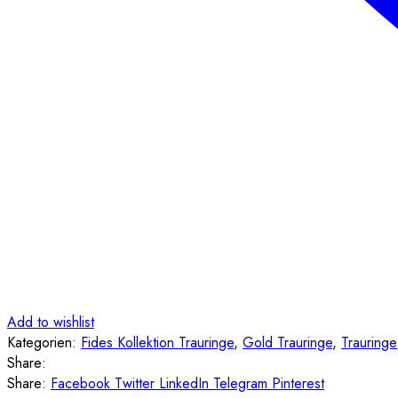
Add to wishlist
Kategorien:
Fides Kollektion Trauringe
,
Gold Trauringe
,
Trauringe
Share:
Share:
Facebook
Twitter
LinkedIn
Telegram
Pinterest