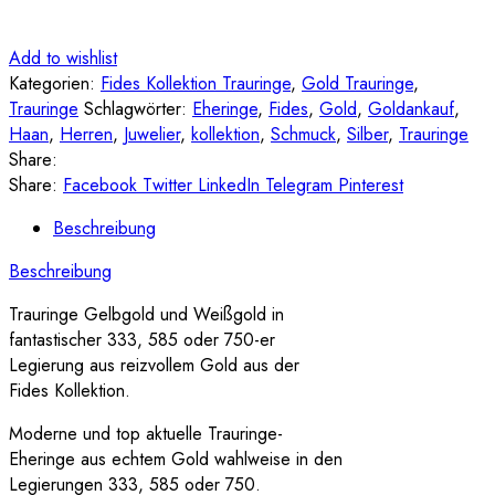
Add to wishlist
Kategorien:
Fides Kollektion Trauringe
,
Gold Trauringe
,
Trauringe
Schlagwörter:
Eheringe
,
Fides
,
Gold
,
Goldankauf
,
Haan
,
Herren
,
Juwelier
,
kollektion
,
Schmuck
,
Silber
,
Trauringe
Share:
Share:
Facebook
Twitter
LinkedIn
Telegram
Pinterest
Beschreibung
Beschreibung
Trauringe Gelbgold und Weißgold in
fantastischer 333, 585 oder 750-er
Legierung aus reizvollem Gold aus der
Fides Kollektion.
Moderne und top aktuelle Trauringe-
Eheringe aus echtem Gold wahlweise in den
Legierungen 333, 585 oder 750.