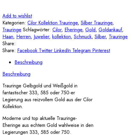
Add to wishlist
Kategorien:
Cilor Kollektion Trauringe
,
Silber Trauringe
,
Trauringe
Schlagwörter:
Cilor
,
Eheringe
,
Gold
,
Goldankauf
,
Haan
,
Herren
,
Juwelier
,
kollektion
,
Schmuck
,
Silber
,
Trauringe
Share:
Share:
Facebook
Twitter
LinkedIn
Telegram
Pinterest
Beschreibung
Beschreibung
Trauringe Gelbgold und Weißgold in
fantastischer 333, 585 oder 750-er
Legierung aus reizvollem Gold aus der Cilor
Kollektion.
Moderne und top aktuelle Trauringe-
Eheringe aus echtem Gold wahlweise in den
Legierungen 333, 585 oder 750.