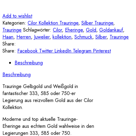
Add to wishlist
Kategorien:
Cilor Kollektion Trauringe
,
Silber Trauringe
,
Trauringe
Schlagwörter:
Cilor
,
Eheringe
,
Gold
,
Goldankauf
,
Haan
,
Herren
,
Juwelier
,
kollektion
,
Schmuck
,
Silber
,
Trauringe
Share:
Share:
Facebook
Twitter
LinkedIn
Telegram
Pinterest
Beschreibung
Beschreibung
Trauringe Gelbgold und Weißgold in
fantastischer 333, 585 oder 750-er
Legierung aus reizvollem Gold aus der Cilor
Kollektion.
Moderne und top aktuelle Trauringe-
Eheringe aus echtem Gold wahlweise in den
Legierungen 333, 585 oder 750.