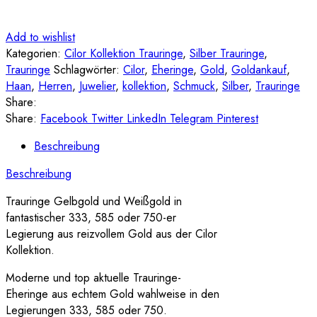
Add to wishlist
Kategorien:
Cilor Kollektion Trauringe
,
Silber Trauringe
,
Trauringe
Schlagwörter:
Cilor
,
Eheringe
,
Gold
,
Goldankauf
,
Haan
,
Herren
,
Juwelier
,
kollektion
,
Schmuck
,
Silber
,
Trauringe
Share:
Share:
Facebook
Twitter
LinkedIn
Telegram
Pinterest
Beschreibung
Beschreibung
Trauringe Gelbgold und Weißgold in
fantastischer 333, 585 oder 750-er
Legierung aus reizvollem Gold aus der Cilor
Kollektion.
Moderne und top aktuelle Trauringe-
Eheringe aus echtem Gold wahlweise in den
Legierungen 333, 585 oder 750.