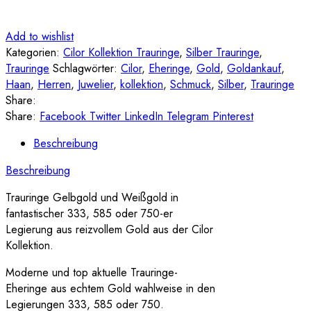
Add to wishlist
Kategorien:
Cilor Kollektion Trauringe
,
Silber Trauringe
,
Trauringe
Schlagwörter:
Cilor
,
Eheringe
,
Gold
,
Goldankauf
,
Haan
,
Herren
,
Juwelier
,
kollektion
,
Schmuck
,
Silber
,
Trauringe
Share:
Share:
Facebook
Twitter
LinkedIn
Telegram
Pinterest
Beschreibung
Beschreibung
Trauringe Gelbgold und Weißgold in
fantastischer 333, 585 oder 750-er
Legierung aus reizvollem Gold aus der Cilor
Kollektion.
Moderne und top aktuelle Trauringe-
Eheringe aus echtem Gold wahlweise in den
Legierungen 333, 585 oder 750.