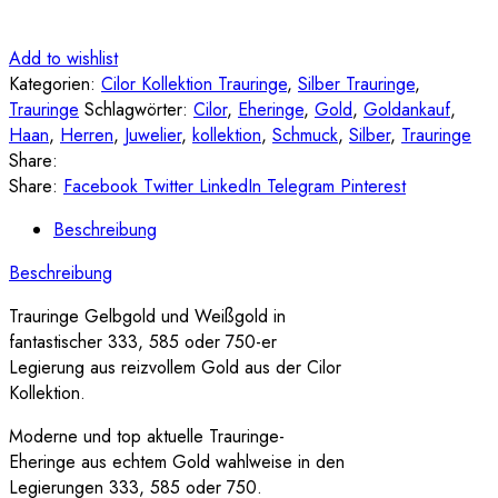
Add to wishlist
Kategorien:
Cilor Kollektion Trauringe
,
Silber Trauringe
,
Trauringe
Schlagwörter:
Cilor
,
Eheringe
,
Gold
,
Goldankauf
,
Haan
,
Herren
,
Juwelier
,
kollektion
,
Schmuck
,
Silber
,
Trauringe
Share:
Share:
Facebook
Twitter
LinkedIn
Telegram
Pinterest
Beschreibung
Beschreibung
Trauringe Gelbgold und Weißgold in
fantastischer 333, 585 oder 750-er
Legierung aus reizvollem Gold aus der Cilor
Kollektion.
Moderne und top aktuelle Trauringe-
Eheringe aus echtem Gold wahlweise in den
Legierungen 333, 585 oder 750.