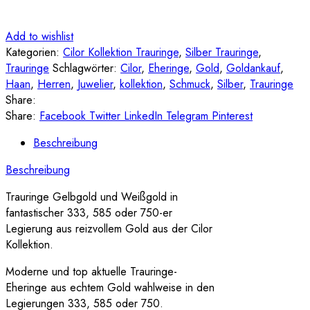
Add to wishlist
Kategorien:
Cilor Kollektion Trauringe
,
Silber Trauringe
,
Trauringe
Schlagwörter:
Cilor
,
Eheringe
,
Gold
,
Goldankauf
,
Haan
,
Herren
,
Juwelier
,
kollektion
,
Schmuck
,
Silber
,
Trauringe
Share:
Share:
Facebook
Twitter
LinkedIn
Telegram
Pinterest
Beschreibung
Beschreibung
Trauringe Gelbgold und Weißgold in
fantastischer 333, 585 oder 750-er
Legierung aus reizvollem Gold aus der Cilor
Kollektion.
Moderne und top aktuelle Trauringe-
Eheringe aus echtem Gold wahlweise in den
Legierungen 333, 585 oder 750.