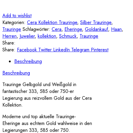
Add to wishlist
Kategorien:
Cera Kollektion Trauringe
,
Silber Trauringe
,
Trauringe
Schlagwörter:
Cera
,
Eheringe
,
Goldankauf
,
Haan
,
Herren
,
Juwelier
,
kollektion
,
Schmuck
,
Trauringe
Share:
Share:
Facebook
Twitter
LinkedIn
Telegram
Pinterest
Beschreibung
Beschreibung
Trauringe Gelbgold und Weißgold in
fantastischer 333, 585 oder 750-er
Legierung aus reizvollem Gold aus der Cera
Kollektion.
Moderne und top aktuelle Trauringe-
Eheringe aus echtem Gold wahlweise in den
Legierungen 333, 585 oder 750.