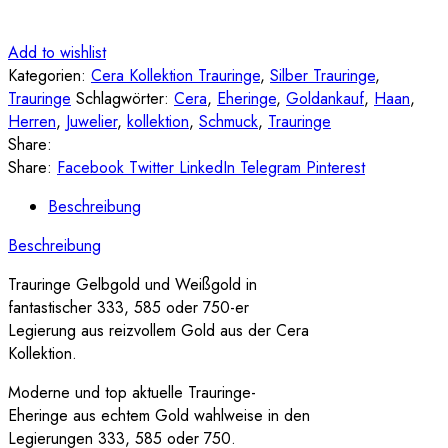
Add to wishlist
Kategorien:
Cera Kollektion Trauringe
,
Silber Trauringe
,
Trauringe
Schlagwörter:
Cera
,
Eheringe
,
Goldankauf
,
Haan
,
Herren
,
Juwelier
,
kollektion
,
Schmuck
,
Trauringe
Share:
Share:
Facebook
Twitter
LinkedIn
Telegram
Pinterest
Beschreibung
Beschreibung
Trauringe Gelbgold und Weißgold in
fantastischer 333, 585 oder 750-er
Legierung aus reizvollem Gold aus der Cera
Kollektion.
Moderne und top aktuelle Trauringe-
Eheringe aus echtem Gold wahlweise in den
Legierungen 333, 585 oder 750.