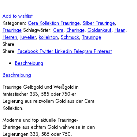
Add to wishlist
Kategorien:
Cera Kollektion Trauringe
,
Silber Trauringe
,
Trauringe
Schlagwörter:
Cera
,
Eheringe
,
Goldankauf
,
Haan
,
Herren
,
Juwelier
,
kollektion
,
Schmuck
,
Trauringe
Share:
Share:
Facebook
Twitter
LinkedIn
Telegram
Pinterest
Beschreibung
Beschreibung
Trauringe Gelbgold und Weißgold in
fantastischer 333, 585 oder 750-er
Legierung aus reizvollem Gold aus der Cera
Kollektion.
Moderne und top aktuelle Trauringe-
Eheringe aus echtem Gold wahlweise in den
Legierungen 333, 585 oder 750.