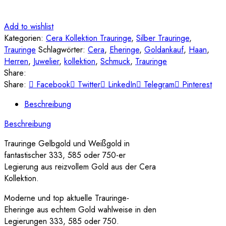
Add to wishlist
Kategorien:
Cera Kollektion Trauringe
,
Silber Trauringe
,
Trauringe
Schlagwörter:
Cera
,
Eheringe
,
Goldankauf
,
Haan
,
Herren
,
Juwelier
,
kollektion
,
Schmuck
,
Trauringe
Share:
Share:
Facebook
Twitter
LinkedIn
Telegram
Pinterest
Beschreibung
Beschreibung
Trauringe Gelbgold und Weißgold in
fantastischer 333, 585 oder 750-er
Legierung aus reizvollem Gold aus der Cera
Kollektion.
Moderne und top aktuelle Trauringe-
Eheringe aus echtem Gold wahlweise in den
Legierungen 333, 585 oder 750.